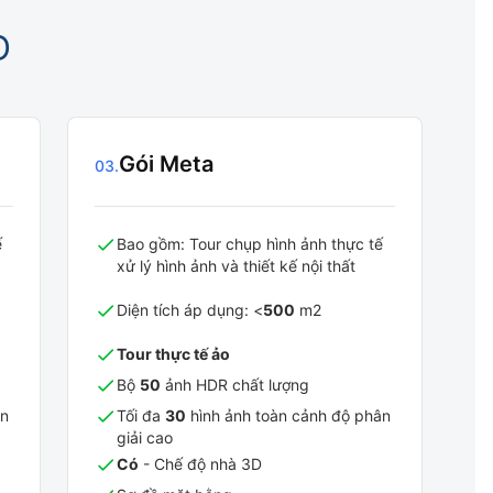
D
Gói Meta
03
.
ế
Bao gồm: Tour chụp hình ảnh thực tế
xử lý hình ảnh và thiết kế nội thất
Diện tích áp dụng: <
500
m2
Tour thực tế ảo
Bộ
50
ảnh HDR chất lượng
ân
Tối đa
30
hình ảnh toàn cảnh độ phân
giải cao
Có
- Chế độ nhà 3D