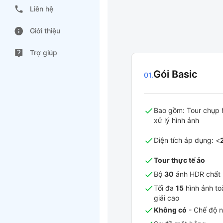
Liên hệ
Giới thiệu
Trợ giúp
Gói Basic
01
.
Bao gồm: Tour chụp h
xử lý hình ảnh
Diện tích áp dụng: <
Tour thực tế ảo
Bộ
30
ảnh HDR chất 
Tối đa
15
hình ảnh to
giải cao
Không có
- Chế độ 