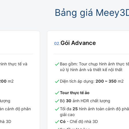
Bảng giá Meey3
Gói Advance
02
.
ình thực tế và
Bao gồm: Tour chụp hình ảnh thực t
xử lý hình ảnh và thiết kế nội thất
200
m2
Diện tích áp dụng:
200 ~ 350
m2
Tour thực tế ảo
lượng
Bộ
30
ảnh HDR chất lượng
àn cảnh độ phân
Tối đa
25
hình ảnh toàn cảnh độ ph
giải cao
nhà 3D
Có
- Chế độ nhà 3D