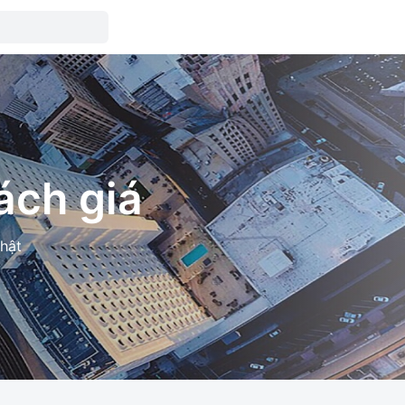
ách giá
thật