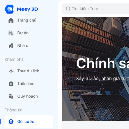
Trang chủ
Dự án
Nhà ở
Chính s
Khám phá
Tour du lịch
Xây 3D ảo, nhận giá trị 
Triển lãm
Quy hoạch
Thông tin
Gói cước